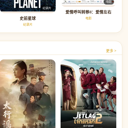
电影
纪录片
爱情呼叫转移Ⅱ：爱情左右
史前星球
电影
纪录片
更多 >