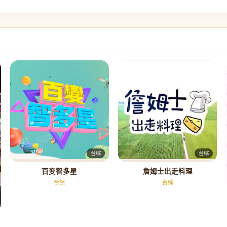
台综
台综
百变智多星
詹姆士出走料理
台综
台综