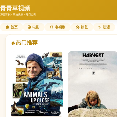
青青草视频
海量影视 · 高清免费 · 每日更新
🏠 首页
🎬 电影
📺 电视剧
🎤 综艺
✨ 动漫
热门推荐
🔥
纪录片