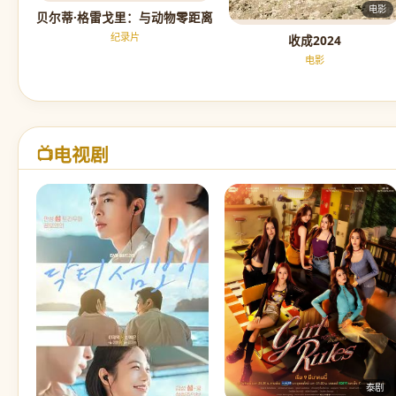
电影
贝尔蒂·格雷戈里：与动物零距离
纪录片
收成2024
电影
电视剧
📺
泰剧