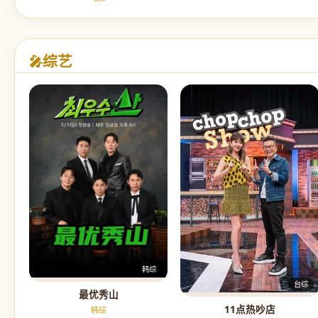
综艺
🎤
韩综
台综
最优秀山
11点热吵店
韩综