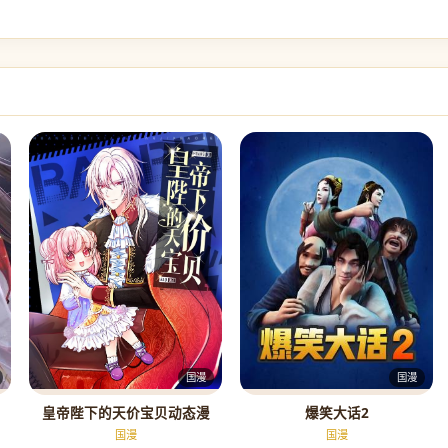
国漫
国漫
皇帝陛下的天价宝贝动态漫
爆笑大话2
国漫
国漫