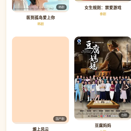
女生规则：禁爱游戏
韩剧
泰剧
医到孤岛爱上你
韩剧
台剧
国产剧
豆腐妈妈
塬上风云