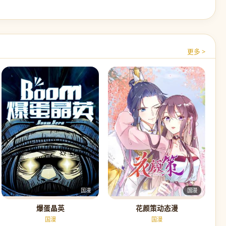
更多 >
国漫
国漫
爆蛋晶英
花颜策动态漫
国漫
国漫